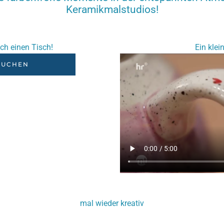
Keramikmalstudios!
ich einen Tisch!
Ein klein
BUCHEN
mal wieder kreativ