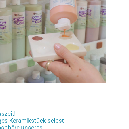
uszeit!
iges Keramikstück selbst
osphäre unseres